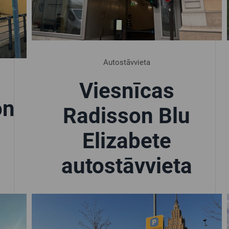
Autostāvvieta
Viesnīcas
on
Radisson Blu
Elizabete
autostāvvieta