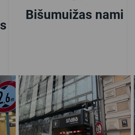
Bišumuižas nami
ls