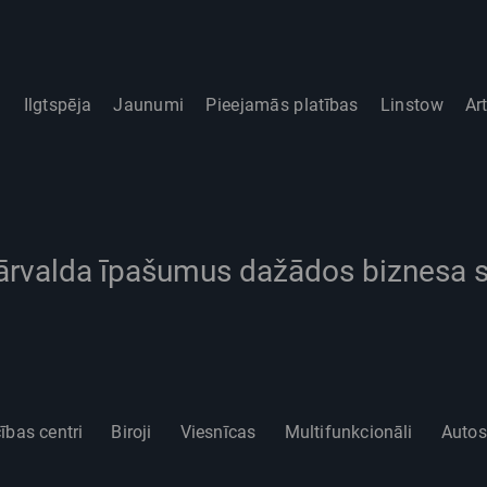
i
Ilgtspēja
Jaunumi
Pieejamās platības
Linstow
Ar
ārvalda īpašumus dažādos biznesa
ības centri
Biroji
Viesnīcas
Multifunkcionāli
Autos