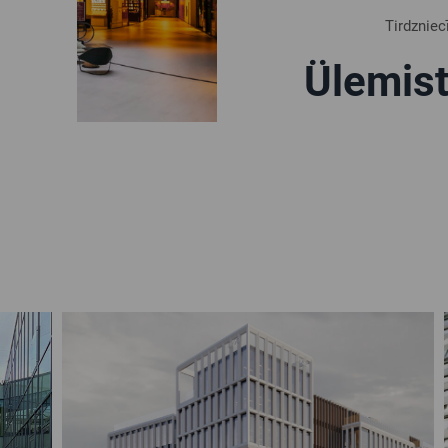
Tirdzniec
Ülemist