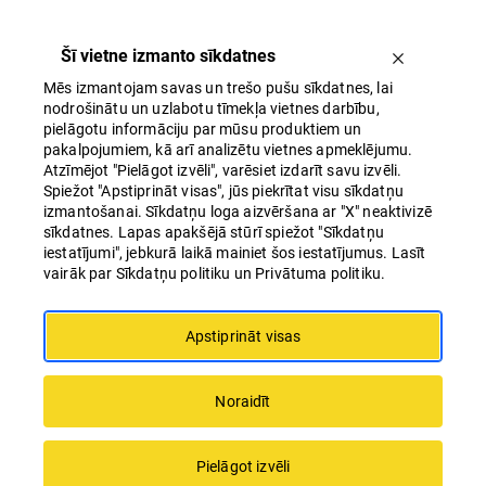
Šī vietne izmanto sīkdatnes
Mēs izmantojam savas un trešo pušu sīkdatnes, lai
nodrošinātu un uzlabotu tīmekļa vietnes darbību,
pielāgotu informāciju par mūsu produktiem un
pakalpojumiem, kā arī analizētu vietnes apmeklējumu.
Atzīmējot "Pielāgot izvēli", varēsiet izdarīt savu izvēli.
Spiežot "Apstiprināt visas", jūs piekrītat visu sīkdatņu
izmantošanai. Sīkdatņu loga aizvēršana ar "X" neaktivizē
sīkdatnes. Lapas apakšējā stūrī spiežot "Sīkdatņu
iestatījumi", jebkurā laikā mainiet šos iestatījumus. Lasīt
vairāk par Sīkdatņu politiku un Privātuma politiku.
Apstiprināt visas
Komanda
Noraidīt
Pielāgot izvēli