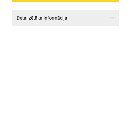
Formāts
Multifunkcionāls
Adrese
Sporta iela 2, Rīgā
Detalizētāka informācija
Platība
3 ha
Mājas lapa
www.sporta2.com
Iznomātājs
SIA Sporta 2
Komerciālo telpu noma
Ingrīda Sīpola
Biroja telpu noma
Rūta Vilsone
Digitālā brošūra
Sporta 2 kvartāls