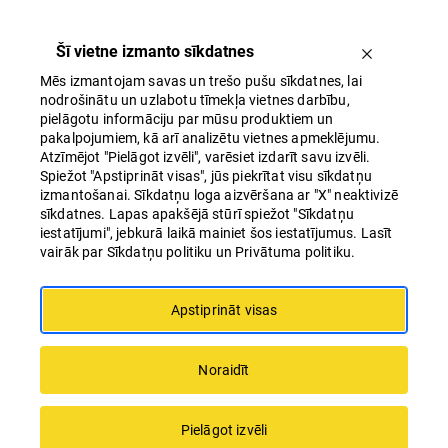
Šī vietne izmanto sīkdatnes
Mēs izmantojam savas un trešo pušu sīkdatnes, lai
nodrošinātu un uzlabotu tīmekļa vietnes darbību,
pielāgotu informāciju par mūsu produktiem un
pakalpojumiem, kā arī analizētu vietnes apmeklējumu.
Atzīmējot "Pielāgot izvēli", varēsiet izdarīt savu izvēli.
Spiežot "Apstiprināt visas", jūs piekrītat visu sīkdatņu
SPORTA 2 kvartāls
izmantošanai. Sīkdatņu loga aizvēršana ar "X" neaktivizē
sīkdatnes. Lapas apakšējā stūrī spiežot "Sīkdatņu
iestatījumi", jebkurā laikā mainiet šos iestatījumus. Lasīt
vairāk par Sīkdatņu politiku un Privātuma politiku.
Daudzfunkcionāls pilsētvides attīstības
projekts Rīgas centrā, Sporta ielā 2
Apstiprināt visas
Noraidīt
Pielāgot izvēli