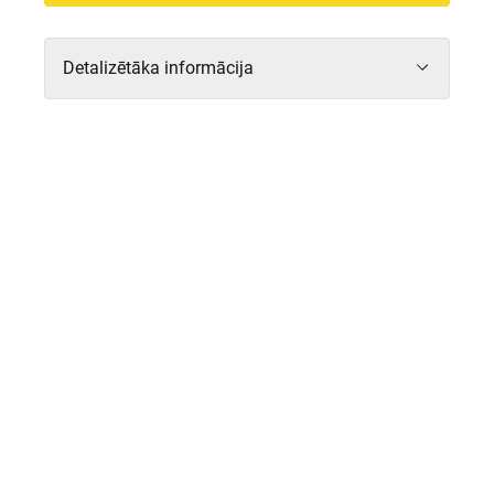
Detalizētāka informācija
Formāts
Biznesa centrs
Adrese
Satekles iela 2b, Rīga, LV-
1050
Platība
17.2 tūkst. m²
Iznomājamā platība
11.7 tūkst. m²
Esošo biroju skaits
8
Mājaslapa
origoone.lv