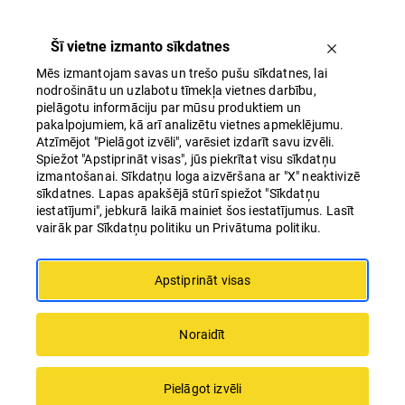
Šī vietne izmanto sīkdatnes
Mēs izmantojam savas un trešo pušu sīkdatnes, lai
nodrošinātu un uzlabotu tīmekļa vietnes darbību,
pielāgotu informāciju par mūsu produktiem un
pakalpojumiem, kā arī analizētu vietnes apmeklējumu.
Atzīmējot "Pielāgot izvēli", varēsiet izdarīt savu izvēli.
Spiežot "Apstiprināt visas", jūs piekrītat visu sīkdatņu
Origo One
izmantošanai. Sīkdatņu loga aizvēršana ar "X" neaktivizē
sīkdatnes. Lapas apakšējā stūrī spiežot "Sīkdatņu
iestatījumi", jebkurā laikā mainiet šos iestatījumus. Lasīt
vairāk par Sīkdatņu politiku un Privātuma politiku.
Moderns biznesa centrs ar A klases birojiem
pašā Rīgas vidū! Lieliska atrašanās vieta,
Apstiprināt visas
modernas tehnoloģijas un inženiertehniskie
risinājumi, kā arī elastīgs plānojums to
Noraidīt
padara par teicamu vietu Jūsu jaunajam
birojam. Origo One - Apvienojam izcilo!
Pielāgot izvēli