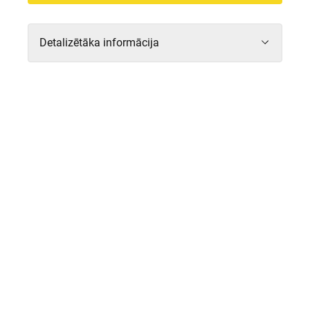
viss tuvākais!
Detalizētāka informācija
Formāts
Tirdzniecības centrs
Adrese
Stacijas laukums 2, Stacijas
laukums 4, Satekles 2b,
Rīga, LV-1050;
Platība
84.1 tūkst. m²
Iznomājamā platība (NRA)
34.5 tūkst. m²
Tirdzniecības vietu skaits
170