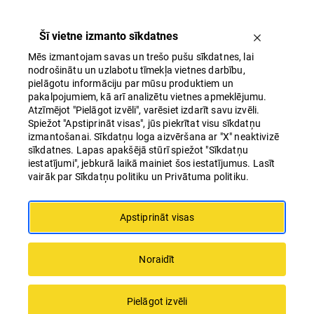
Šī vietne izmanto sīkdatnes
Mēs izmantojam savas un trešo pušu sīkdatnes, lai
nodrošinātu un uzlabotu tīmekļa vietnes darbību,
pielāgotu informāciju par mūsu produktiem un
pakalpojumiem, kā arī analizētu vietnes apmeklējumu.
Atzīmējot "Pielāgot izvēli", varēsiet izdarīt savu izvēli.
Spiežot "Apstiprināt visas", jūs piekrītat visu sīkdatņu
Origo
izmantošanai. Sīkdatņu loga aizvēršana ar "X" neaktivizē
sīkdatnes. Lapas apakšējā stūrī spiežot "Sīkdatņu
iestatījumi", jebkurā laikā mainiet šos iestatījumus. Lasīt
vairāk par Sīkdatņu politiku un Privātuma politiku.
Multifunkcionāls tirdzniecības centrs
pilsētas galvenajā satiksmes krustpunktā,
Apstiprināt visas
kur zem viena jumta apvienotas plašas
iepirkšanās, ēdināšanas un pakalpojumu
Noraidīt
iespējas, kā arī nozīmīgs transporta mezgls
– Rīgas Centrālā dzelzceļa stacija. Origo –
Pielāgot izvēli