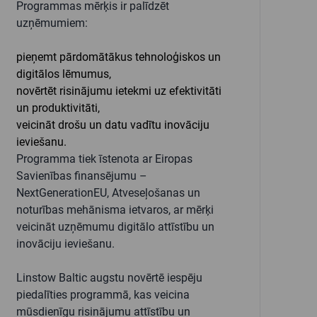
Programmas mērķis ir palīdzēt
uzņēmumiem:
pieņemt pārdomātākus tehnoloģiskos un
digitālos lēmumus,
novērtēt risinājumu ietekmi uz efektivitāti
un produktivitāti,
veicināt drošu un datu vadītu inovāciju
ieviešanu.
Programma tiek īstenota ar Eiropas
Savienības finansējumu –
NextGenerationEU, Atveseļošanas un
noturības mehānisma ietvaros, ar mērķi
veicināt uzņēmumu digitālo attīstību un
inovāciju ieviešanu.
Linstow Baltic augstu novērtē iespēju
piedalīties programmā, kas veicina
mūsdienīgu risinājumu attīstību un