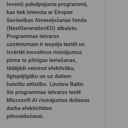
Invest) pakalpojuma programmā,
kas tiek īstenota ar Eiropas
Savienības Atveseļošanas fonda
(NextGenerationEU) atbalstu.
Programmas ietvaros
uzņēmumam ir iespēja testēt un
izvērtēt inovatīvus risinājumus
pirms to pilnīgas ieviešanas,
tādējādi veicinot efektīvāku,
ilgtspējīgāku un uz datiem
balstītu attīstību. Linstow Baltic
šīs programmas ietvaros testē
Microsoft AI risinājumus ikdienas
darba efektivitātes
pilnveidošanai.