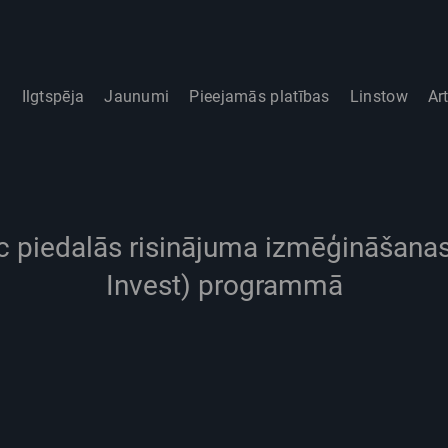
i
Ilgtspēja
Jaunumi
Pieejamās platības
Linstow
Ar
ic piedalās risinājuma izmēģināšanas
Invest) programmā