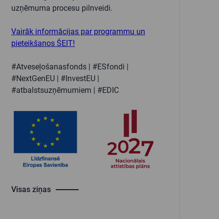
uzņēmuma procesu pilnveidi.
Vairāk informācijas par programmu un
pieteikšanos ŠEIT!
#Atveseļošanasfonds | #ESfondi |
#NextGenEU | #InvestEU |
#atbalstsuzņēmumiem | #EDIC
Visas ziņas