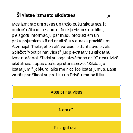
Šī vietne izmanto sīkdatnes
Mēs izmantojam savas un trešo pušu sīkdatnes, lai
nodrošinātu un uzlabotu tīmekļa vietnes darbību,
pielāgotu informāciju par mūsu produktiem un
pakalpojumiem, kā arī analizētu vietnes apmeklējumu.
Atzīmējot "Pielāgot izvēli", varēsiet izdarīt savu izvēli.
Spiežot "Apstiprināt visas", jūs piekrītat visu sīkdatņu
Ar mākslīgā intelekta palīdzību TC “Origo”
izmantošanai. Sīkdatņu loga aizvēršana ar "X" neaktivizē
pērn būtiski samazinājis energoresursu
sīkdatnes. Lapas apakšējā stūrī spiežot "Sīkdatņu
iestatījumi", jebkurā laikā mainiet šos iestatījumus. Lasīt
patēriņu un rēķinu izmaksas
vairāk par Sīkdatņu politiku un Privātuma politiku.
Apstiprināt visas
Noraidīt
Pielāgot izvēli