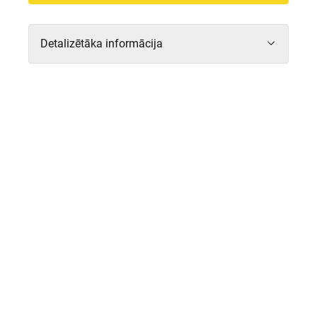
Detalizētāka informācija
22.05.2024
2023.gadā, pateicoties mākslīgā intelekta
energotaupības risinājuma “R8 Digital
Operator”
ieviešanai, multifunkcionālais
tirdzniecības centrs “Origo” par 380 000
eiro samazinājis izmaksas par