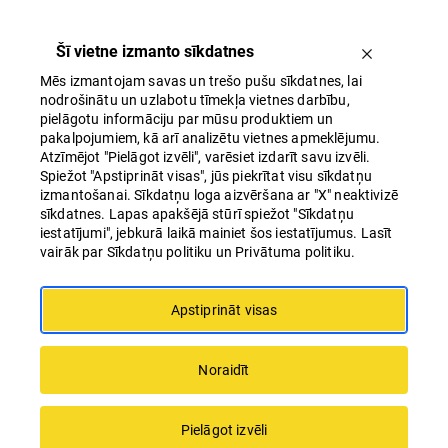
Šī vietne izmanto sīkdatnes
Mēs izmantojam savas un trešo pušu sīkdatnes, lai
nodrošinātu un uzlabotu tīmekļa vietnes darbību,
pielāgotu informāciju par mūsu produktiem un
pakalpojumiem, kā arī analizētu vietnes apmeklējumu.
Atzīmējot "Pielāgot izvēli", varēsiet izdarīt savu izvēli.
Spiežot "Apstiprināt visas", jūs piekrītat visu sīkdatņu
Tirdzniecības centra “Origo” un biznesa
izmantošanai. Sīkdatņu loga aizvēršana ar "X" neaktivizē
centra “Origo One” jaunbūve saņem Latvijas
sīkdatnes. Lapas apakšējā stūrī spiežot "Sīkdatņu
iestatījumi", jebkurā laikā mainiet šos iestatījumus. Lasīt
Ainavu arhitektūras balvu
vairāk par Sīkdatņu politiku un Privātuma politiku.
Apstiprināt visas
Noraidīt
Pielāgot izvēli