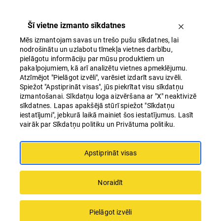
Šī vietne izmanto sīkdatnes
Mēs izmantojam savas un trešo pušu sīkdatnes, lai
nodrošinātu un uzlabotu tīmekļa vietnes darbību,
pielāgotu informāciju par mūsu produktiem un
pakalpojumiem, kā arī analizētu vietnes apmeklējumu.
Atzīmējot "Pielāgot izvēli", varēsiet izdarīt savu izvēli.
Spiežot "Apstiprināt visas", jūs piekrītat visu sīkdatņu
Origo paplašināšanas projekta video
izmantošanai. Sīkdatņu loga aizvēršana ar "X" neaktivizē
prezentācija
sīkdatnes. Lapas apakšējā stūrī spiežot "Sīkdatņu
iestatījumi", jebkurā laikā mainiet šos iestatījumus. Lasīt
vairāk par Sīkdatņu politiku un Privātuma politiku.
Apstiprināt visas
Noraidīt
Pielāgot izvēli