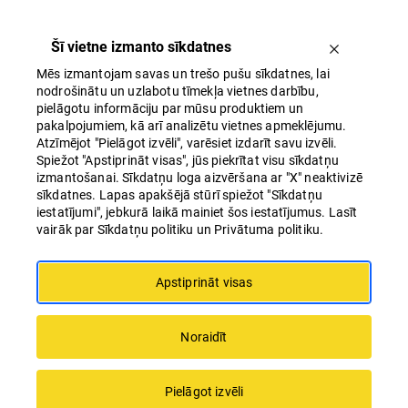
Šī vietne izmanto sīkdatnes
Mēs izmantojam savas un trešo pušu sīkdatnes, lai
nodrošinātu un uzlabotu tīmekļa vietnes darbību,
pielāgotu informāciju par mūsu produktiem un
pakalpojumiem, kā arī analizētu vietnes apmeklējumu.
Atzīmējot "Pielāgot izvēli", varēsiet izdarīt savu izvēli.
Spiežot "Apstiprināt visas", jūs piekrītat visu sīkdatņu
Norvēģu nekustamo īpašumu uzņēmums
izmantošanai. Sīkdatņu loga aizvēršana ar "X" neaktivizē
Linstow uzsāk Igaunijas lielākajā
sīkdatnes. Lapas apakšējā stūrī spiežot "Sīkdatņu
iestatījumi", jebkurā laikā mainiet šos iestatījumus. Lasīt
tirdzniecības centrā Ülemiste
vairāk par Sīkdatņu politiku un Privātuma politiku.
paplašināšanas darbus
Apstiprināt visas
Noraidīt
Pielāgot izvēli