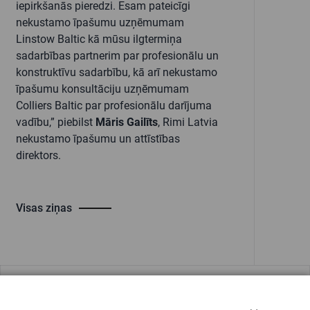
iepirkšanās pieredzi. Esam pateicīgi
nekustamo īpašumu uzņēmumam
Linstow Baltic kā mūsu ilgtermiņa
sadarbības partnerim par profesionālu un
konstruktīvu sadarbību, kā arī nekustamo
īpašumu konsultāciju uzņēmumam
Colliers Baltic par profesionālu darījuma
vadību,” piebilst
Māris Gailīts
, Rimi Latvia
nekustamo īpašumu un attīstības
direktors.
Visas ziņas