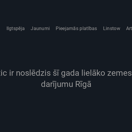
i
Ilgtspēja
Jaunumi
Pieejamās platības
Linstow
Ar
ic ir noslēdzis šī gada lielāko zem
darījumu Rīgā