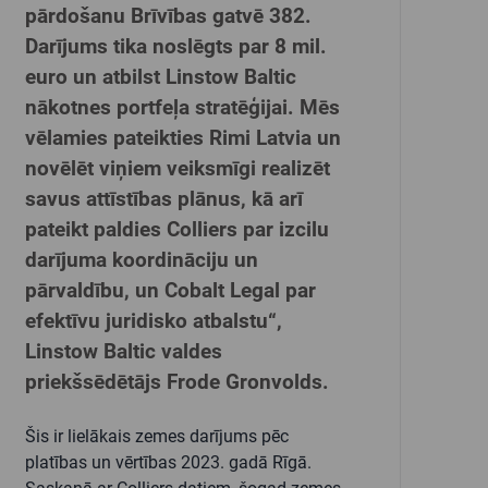
pārdošanu Brīvības gatvē 382.
Darījums tika noslēgts par 8 mil.
euro un atbilst Linstow Baltic
nākotnes portfeļa stratēģijai. Mēs
vēlamies pateikties Rimi Latvia un
novēlēt viņiem veiksmīgi realizēt
savus attīstības plānus, kā arī
pateikt paldies Colliers par izcilu
darījuma koordināciju un
pārvaldību, un Cobalt Legal par
efektīvu juridisko atbalstu
“,
Linstow Baltic
valdes
priekšsēdētājs Frode Gronvolds.
Šis ir lielākais zemes darījums pēc
platības un vērtības 2023. gadā Rīgā.