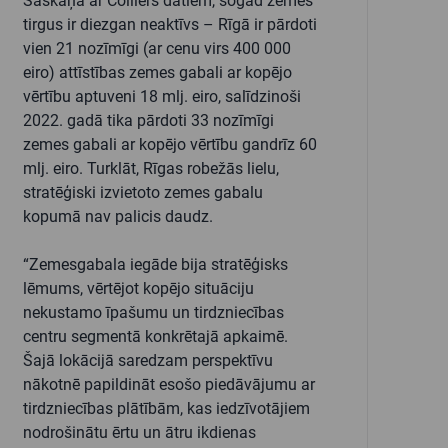
Saskaņā ar Colliers datiem, šogad zemes
tirgus ir diezgan neaktīvs – Rīgā ir pārdoti
vien 21 nozīmīgi (ar cenu virs 400 000
eiro) attīstības zemes gabali ar kopējo
vērtību aptuveni 18 mlj. eiro, salīdzinoši
2022. gadā tika pārdoti 33 nozīmīgi
zemes gabali ar kopējo vērtību gandrīz 60
mlj. eiro. Turklāt, Rīgas robežās lielu,
stratēģiski izvietoto zemes gabalu
kopumā nav palicis daudz.
“Zemesgabala iegāde bija stratēģisks
lēmums, vērtējot kopējo situāciju
nekustamo īpašumu un tirdzniecības
centru segmentā konkrētajā apkaimē.
Šajā lokācijā saredzam perspektīvu
nākotnē papildināt esošo piedāvājumu ar
tirdzniecības plātībām, kas iedzīvotājiem
nodrošinātu ērtu un ātru ikdienas