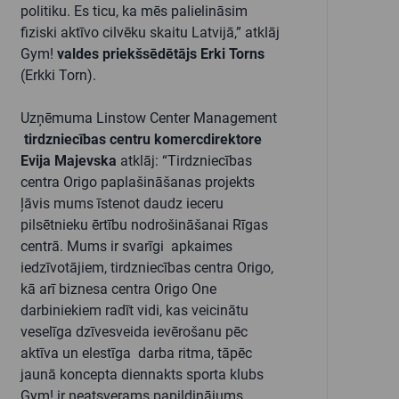
politiku. Es ticu, ka mēs palielināsim
fiziski aktīvo cilvēku skaitu Latvijā,” atklāj
Gym!
valdes priekšsēdētājs Erki Torns
(Erkki Torn).
Uzņēmuma Linstow Center Management
tirdzniecības centru komercdirektore
Evija Majevska
atklāj: “Tirdzniecības
centra Origo paplašināšanas projekts
ļāvis mums īstenot daudz ieceru
pilsētnieku ērtību nodrošināšanai Rīgas
centrā. Mums ir svarīgi apkaimes
iedzīvotājiem, tirdzniecības centra Origo,
kā arī biznesa centra Origo One
darbiniekiem radīt vidi, kas veicinātu
veselīga dzīvesveida ievērošanu pēc
aktīva un elestīga darba ritma, tāpēc
jaunā koncepta diennakts sporta klubs
Gym!
ir neatsverams papildinājums