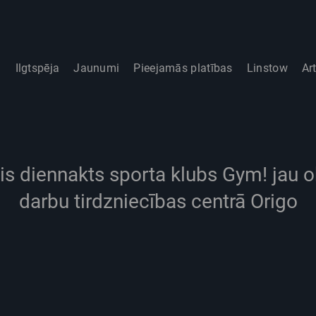
i
Ilgtspēja
Jaunumi
Pieejamās platības
Linstow
Ar
ais diennakts sporta klubs Gym! jau o
darbu tirdzniecības centrā Origo