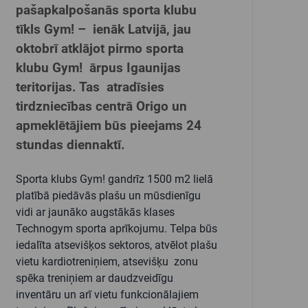
pašapkalpošanās sporta klubu
tīkls Gym! – ienāk Latvijā, jau
oktobrī atklājot pirmo sporta
klubu Gym! ārpus Igaunijas
teritorijas. Tas atradīsies
tirdzniecības centrā Origo un
apmeklētājiem būs pieejams 24
stundas diennaktī.
Sporta klubs
Gym!
gandrīz 1500 m2 lielā
platībā piedāvās plašu un mūsdienīgu
vidi ar jaunāko augstākās klases
Technogym sporta aprīkojumu. Telpa būs
iedalīta atsevišķos sektoros, atvēlot plašu
vietu kardiotreniņiem, atsevišķu zonu
spēka treniņiem ar daudzveidīgu
inventāru un arī vietu funkcionālajiem